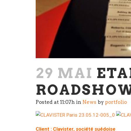
29 MAI
ETA
ROADSHOW
Posted at 11:07h
in
News
by
portfolio
Client : Clavister, société suédoise