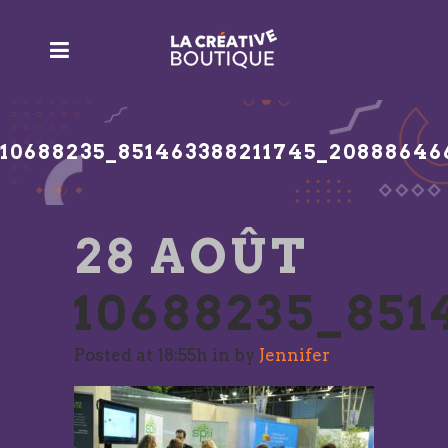
10688235_851463388211745_20888646
28 AOÛT
10688235_851
Posted at 18:55h
in
by
Jennifer