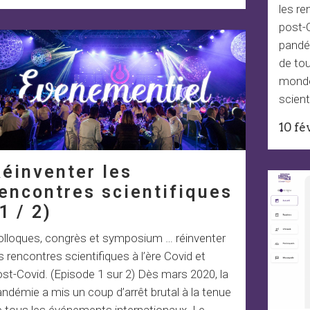
les re
post-C
pandém
de to
monde
scient
10 fé
éinventer les
encontres scientifiques
1 / 2)
olloques, congrès et symposium … réinventer
s rencontres scientifiques à l’ère Covid et
st-Covid. (Episode 1 sur 2) Dès mars 2020, la
ndémie a mis un coup d’arrêt brutal à la tenue
e tous les événements internationaux. Le