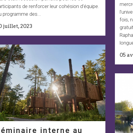
mercr
rticipants de renforcer leur cohésion d’équipe.
l’univ
u programme des...
fois, 
0 juillet, 2023
gratui
Raphaë
longue
05 av
éminaire interne au