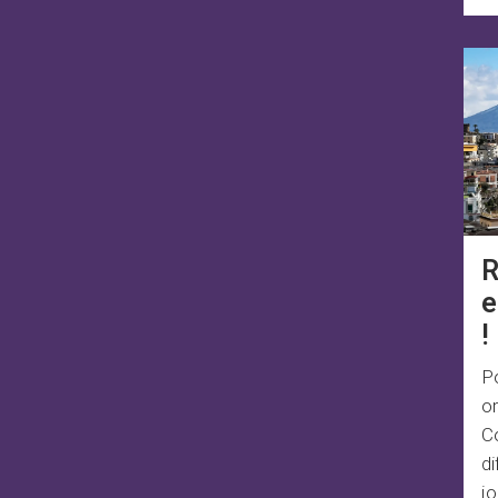
!
Po
or
Co
di
jo