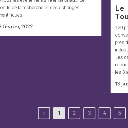
Le 
onde de la recherche et des échanges
ientifiques...
To
3 février, 2022
120 pa
conve
près d
indust
Les ca
monde
les 3 
13 ja
1
2
3
4
5