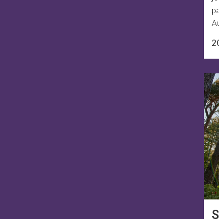
pa
A
2
S