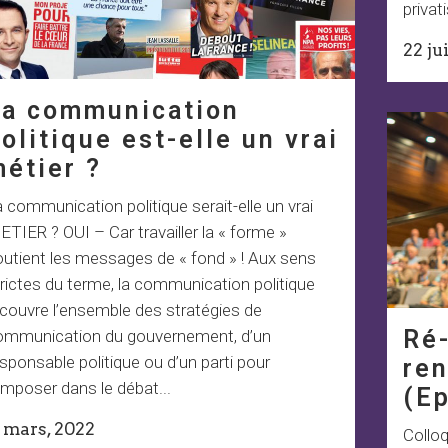
privat
22 ju
La communication
olitique est-elle un vrai
étier ?
 communication politique serait-elle un vrai
TIER ? OUI – Car travailler la « forme »
outient les messages de « fond » ! Aux sens
rictes du terme, la communication politique
couvre l’ensemble des stratégies de
Ré-
ommunication du gouvernement, d’un
sponsable politique ou d’un parti pour
ren
imposer dans le débat...
(Ep
1 mars, 2022
Collo