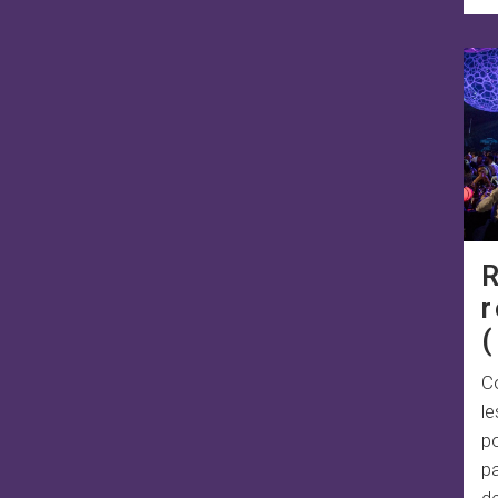
R
r
(
C
le
po
pa
d