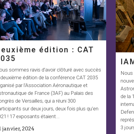
euxième édition : CAT
2035
IAM
ous sommes ravis d’avoir clôturé avec succès
Nous 
a deuxième édition de la conférence CAT 2035
nouvel
ganisé par l'Association Aéronautique et
Astron
stronautique de France (3AF) au Palais des
de la 
ngrès de Versailles, qui a réuni 300
intern
rticipants sur deux jours, deux fois plus qu’en
Defens
21 ! 17 exposants étaient...
repré
3 jour
1 janvier, 2024