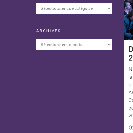
Catégories
ARCHIVES
Archives
D
N
l
or
A
Co
pa
20
0