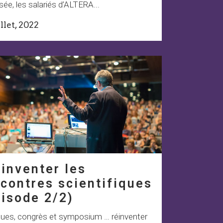
isée, les salariés d’ALTERA...
illet, 2022
inventer les
contres scientifiques
isode 2/2)
ques, congrès et symposium … réinventer