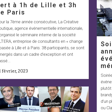
ert à 1h de Lille et 3h
e Paris
our la 7ème année consécutive, La Créative
utique, agence événementielle internationale,
organisé le séminaire interne de la société
LTERA, entreprise de consultants en « change
Soi
basée à Lille et à Paris. 38 participants, se sont
an
mergés dans un cadre d’exception et ont
év
ssé...
mé
1 février, 2023
Soirée
événe
plutôt
brandy
d’un p
ou Cl