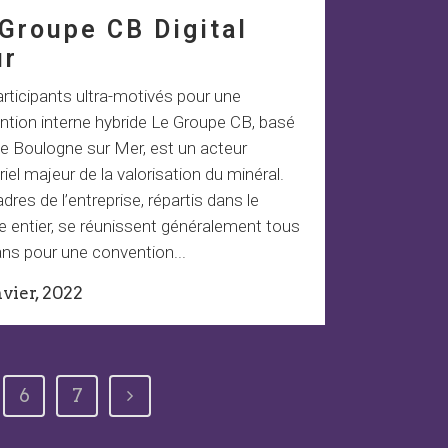
Groupe CB Digital
ur
rticipants ultra-motivés pour une
ntion interne hybride Le Groupe CB, basé
e Boulogne sur Mer, est un acteur
riel majeur de la valorisation du minéral.
dres de l’entreprise, répartis dans le
 entier, se réunissent généralement tous
ans pour une convention...
nvier, 2022
6
7