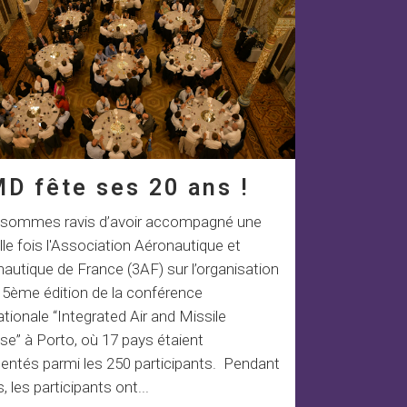
D fête ses 20 ans !
sommes ravis d’avoir accompagné une
le fois l'Association Aéronautique et
autique de France (3AF) sur l’organisation
15ème édition de la conférence
ationale “Integrated Air and Missile
e” à Porto, où 17 pays étaient
sentés parmi les 250 participants. Pendant
s, les participants ont...