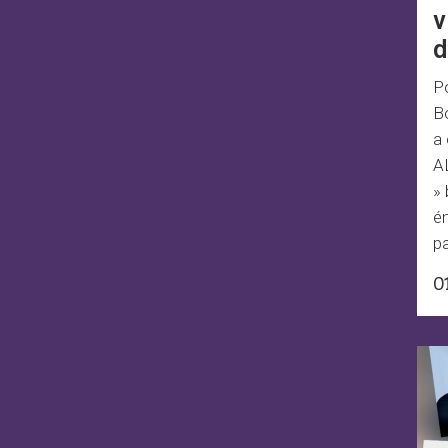
v
d
P
Bo
a 
A
» 
é
pa
0