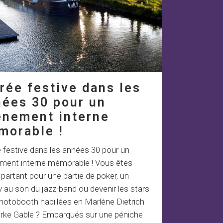
rée festive dans les
nées 30 pour un
énement interne
morable !
 festive dans les années 30 pour un
ment interne mémorable ! Vous êtes
 partant pour une partie de poker, un
 au son du jazz-band ou devenir les stars
hotobooth habillées en Marlène Dietrich
arke Gable ? Embarqués sur une péniche