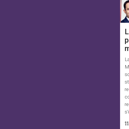
p
m
La
ME
s
st
re
c
re
s’
1