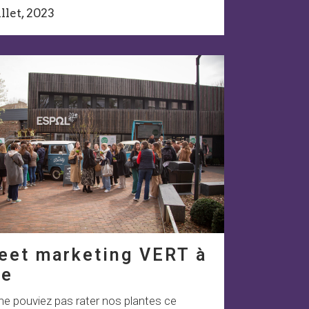
illet, 2023
eet marketing VERT à
le
ne pouviez pas rater nos plantes ce