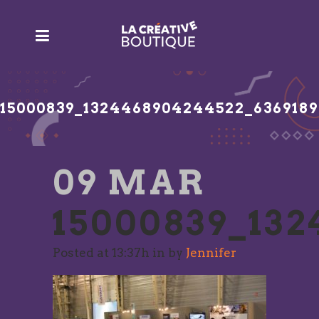
15000839_1324468904244522_636918
09 MAR
15000839_132
Posted at 13:37h
in
by
Jennifer