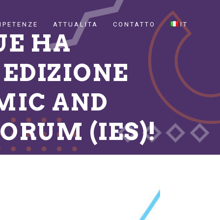
MPETENZE
ATTUALITA
CONTATTO
IT
UE HA
 EDIZIONE
MIC AND
ORUM (IES)!