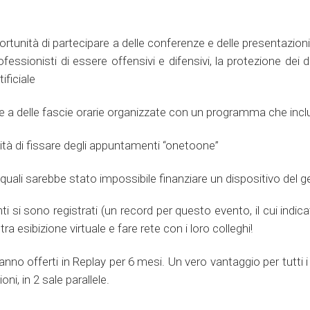
pportunità di partecipare a delle conferenze e delle presentazio
essionisti di essere offensivi e difensivi, la protezione dei dati 
ificiale
ase a delle fascie orarie organizzate con un programma che inc
ità di fissare degli appuntamenti “onetoone”
uali sarebbe stato impossibile finanziare un dispositivo del 
nti si sono registrati (un record per questo evento, il cui indi
stra esibizione virtuale e fare rete con i loro colleghi!
saranno offerti in Replay per 6 mesi. Un vero vantaggio per tutti
ni, in 2 sale parallele.