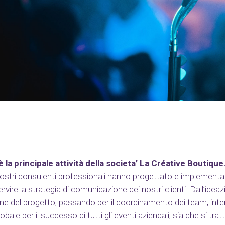
 la principale attività della societa’ La Créative Boutique
 nostri consulenti professionali hanno progettato e implementa
ervire la strategia di comunicazione dei nostri clienti. Dall’ideaz
one del progetto, passando per il coordinamento dei team, int
bale per il successo di tutti gli eventi aziendali, sia che si tratti