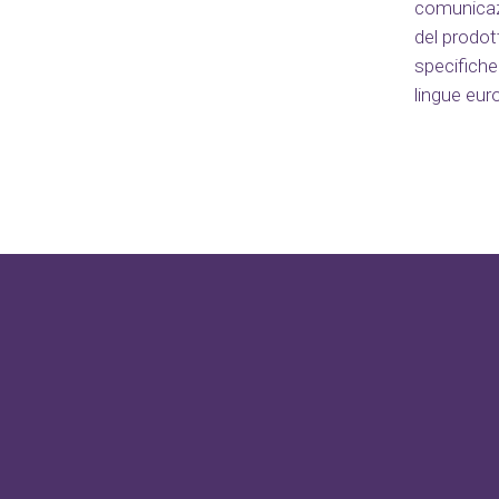
comunicazi
del prodot
specifiche 
lingue eur