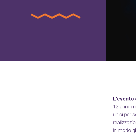
L’evento è
12 anni, i
unici per s
realizzazi
in modo glo