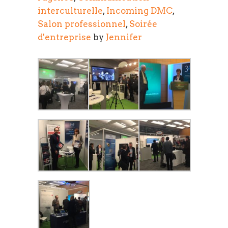
interculturelle
,
Incoming DMC
,
Salon professionnel
,
Soirée
d'entreprise
by
Jennifer